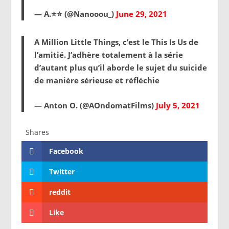
— A.⭐️⭐️ (@Nanooou_)
June 29, 2021
A Million Little Things, c’est le This Is Us de
l’amitié. J’adhère totalement à la série
d’autant plus qu’il aborde le sujet du suicide
de manière sérieuse et réfléchie
— Anton O. (@AOndomatFilms)
July 5, 2021
Shares
Facebook
Twitter
reddit
Like