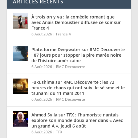
ARTICLES RÉCENTS
À trois on y va : la comédie romantique
avec Anaïs Demoustier diffusée ce soir sur
France 4
6 Août 2026
|
France 4
Plate-forme Deepwater sur RMC Découverte
: 87 jours pour stopper la pire marée noire
de l’histoire américaine
6 Août 2026
|
RMC Découverte
Fukushima sur RMC Découverte : les 72
heures de chaos qui ont suivi le séisme et le
tsunami du 11 mars 2011
6 Août 2026
|
RMC Découverte
Ahmed Sylla sur TFX : l’humoriste nantais
explore son monde doux-amer dans « Avec
un grand A », jeudi 6 août
6 Août 2026
|
TFX