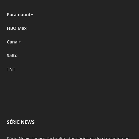
Paramount+
HBO Max
Canal+
Salto
TNT
SÉRIE NEWS
Série News couvre l’actualité des séries et du streaming en