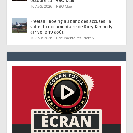
octobre sur HBO Max
10 Août 2026
|
HBO Max
Freefall : Boeing au banc des accusés, la
suite du documentaire de Rory Kennedy
arrive le 19 août
10 Août 2026
|
Documentaires
,
Netflix