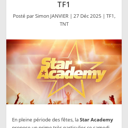
TF1
Posté par
Simon JANVIER
|
27 Déc 2025
|
TF1
,
TNT
En pleine période des fêtes, la
Star Academy
propose un prime très particulier ce samedi