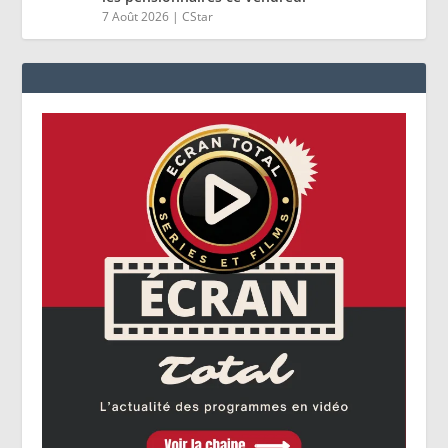
7 Août 2026
|
CStar