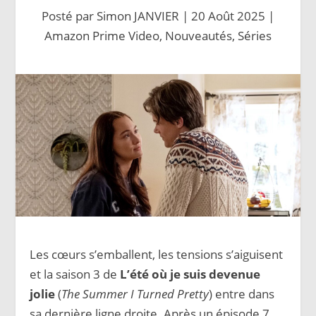
Posté par
Simon JANVIER
|
20 Août 2025
|
Amazon Prime Video
,
Nouveautés
,
Séries
Les cœurs s’emballent, les tensions s’aiguisent
et la saison 3 de
L’été où je suis devenue
jolie
(
The Summer I Turned Pretty
) entre dans
sa dernière ligne droite. Après un épisode 7