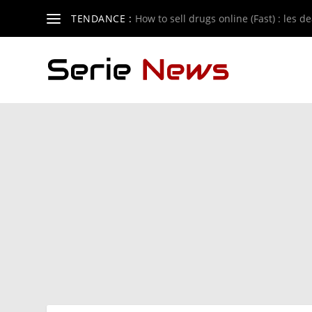
TENDANCE :
How to sell drugs online (Fast) : les de