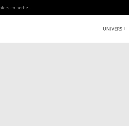
alers en herbe ...
UNIVERS