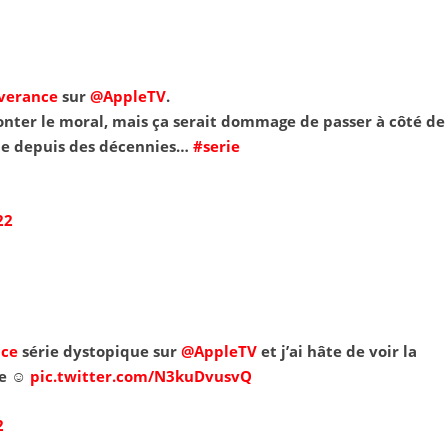
verance
sur
@AppleTV
.
nter le moral, mais ça serait dommage de passer à côté de
rie depuis des décennies…
#serie
22
nce
série dystopique sur
@AppleTV
et j’ai hâte de voir la
e ☺️
pic.twitter.com/N3kuDvusvQ
2