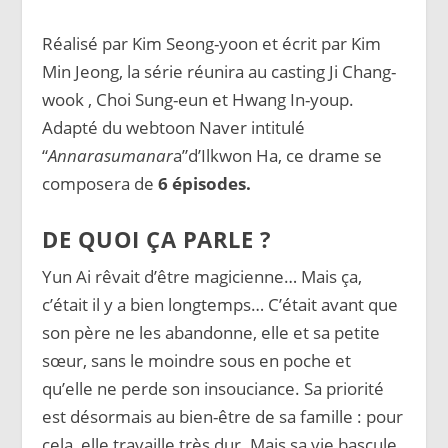
Réalisé par Kim Seong-yoon et écrit par Kim
Min Jeong, la série réunira au casting Ji Chang-
wook , Choi Sung-eun et Hwang In-youp.
Adapté du webtoon Naver intitulé
“
Annarasumanar
a”d’Ilkwon Ha, ce drame se
composera de
6 épisodes.
DE QUOI ÇA PARLE ?
Yun Ai rêvait d’être magicienne… Mais ça,
c’était il y a bien longtemps… C’était avant que
son père ne les abandonne, elle et sa petite
sœur, sans le moindre sous en poche et
qu’elle ne perde son insouciance. Sa priorité
est désormais au bien-être de sa famille : pour
cela, elle travaille très dur. Mais sa vie bascule