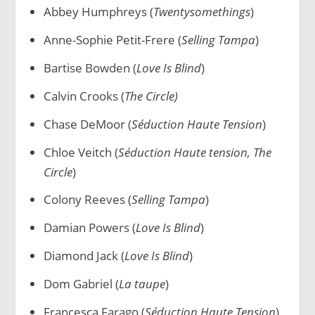
Abbey Humphreys (
Twentysomethings
)
Anne-Sophie Petit-Frere (
Selling Tampa
)
Bartise Bowden (
Love Is Blind
)
Calvin Crooks (
The Circle)
Chase DeMoor (
Séduction Haute Tension
)
Chloe Veitch (
Séduction Haute tension, The
Circle
)
Colony Reeves (
Selling Tampa
)
Damian Powers (
Love Is Blind
)
Diamond Jack (
Love Is Blind
)
Dom Gabriel (
La taupe
)
Francesca Farago (
Séduction Haute Tension
)