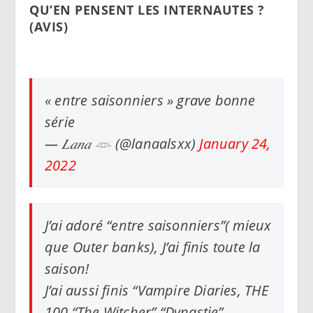
QU’EN PENSENT LES INTERNAUTES ?
(AVIS)
« entre saisonniers » grave bonne
série
— 𝐿𝑎𝑛𝑎 𓁺 (@lanaalsxx)
January 24,
2022
J’ai adoré “entre saisonniers”( mieux
que Outer banks), J’ai finis toute la
saison!
J’ai aussi finis “Vampire Diaries, THE
100 “The Witcher” “Dynastie”