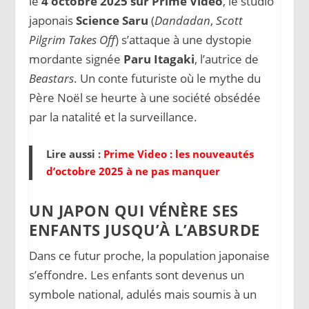
le
4 octobre 2025 sur Prime Video
, le studio
japonais
Science Saru
(
Dandadan
,
Scott
Pilgrim Takes Off
) s’attaque à une dystopie
mordante signée
Paru Itagaki
, l’autrice de
Beastars
. Un conte futuriste où le mythe du
Père Noël se heurte à une société obsédée
par la natalité et la surveillance.
Lire aussi :
Prime Video : les nouveautés
d’octobre 2025 à ne pas manquer
UN JAPON QUI VÉNÈRE SES
ENFANTS JUSQU’À L’ABSURDE
Dans ce futur proche, la population japonaise
s’effondre. Les enfants sont devenus un
symbole national, adulés mais soumis à un