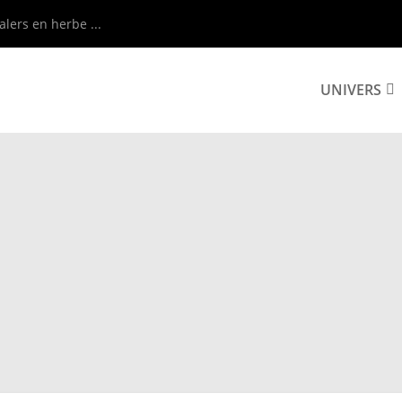
alers en herbe ...
UNIVERS