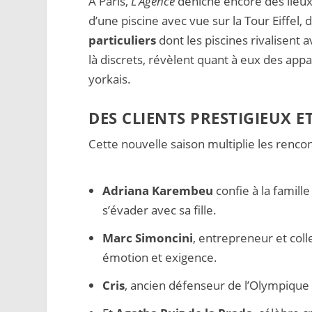
À Paris,
L’Agence
déniche encore des lieu
d’une piscine avec vue sur la Tour Eiffel, 
particuliers
dont les piscines rivalisent 
là discrets, révèlent quant à eux des ap
yorkais.
DES CLIENTS PRESTIGIEUX E
Cette nouvelle saison multiplie les renco
Adriana Karembeu
confie à la famille
s’évader avec sa fille.
Marc Simoncini
, entrepreneur et col
émotion et exigence.
Cris
, ancien défenseur de l’Olympique 