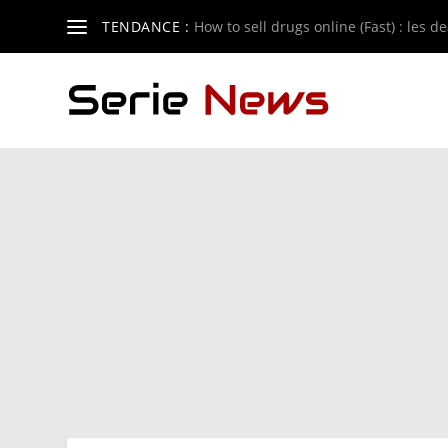
TENDANCE :
How to sell drugs online (Fast) : les de