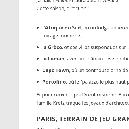
Jamais
L’Agence
n’aura autant voyagé.
Cette saison, direction :
l’Afrique du Sud
, où un lodge entière
mirage moderne ;
la Grèce
, et ses villas suspendues sur 
le Léman
, avec un château rose bonbon
Cape Town
, où un penthouse orné de f
Portofino
, où le “palazzo le plus haut
Et pour ceux qui préfèrent rester en Eur
famille Kretz traque les joyaux d’archite
PARIS, TERRAIN DE JEU GR