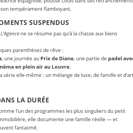
créatrice espagnole, pousse Louis dans ses retranchement
de son tempérament flamboyant.
MOMENTS SUSPENDUS
,
L’Agence
ne se résume pas qu’à la chasse aux biens
uelques parenthèses de rêve :
s
, une journée au
Prix de Diane
, une partie de
padel ave
inéma en plein air au Louvre
.
a série elle-même : un mélange de luxe, de famille et d’ar
DANS LA DURÉE
omme l’un des programmes les plus singuliers du petit
 immobilière, elle documente une famille réelle — et
ouvent fantasmé.