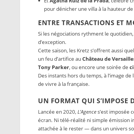
Et
Agatha Ruiz de la Prada
, célèbre 
pour dénicher une villa à la hauteur 
ENTRE TRANSACTIONS ET 
Si les négociations rythment le quotidien
d’exception.
Cette saison, les Kretz s’offrent aussi q
un feu d’artifice au
Château de Versaille
Tony Parker
, ou encore une soirée de
c
Des instants hors du temps, à l’image de l
de vivre à la française.
UN FORMAT QUI S’IMPOSE 
Lancée en 2020,
L’Agence
s’est imposée c
écran. Ni télé-réalité ni simple émission
attachée à le rester — dans un univers s