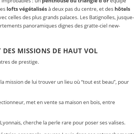
x improbables : un
penthouse du triangle d’or
équipé
des
lofts végétalisés
à deux pas du centre, et des
hôtels
avec celles des plus grands palaces. Les Batignolles, jusque
partements panoramiques dignes des gratte-ciel new-
T DES MISSIONS DE HAUT VOL
ntres de prestige.
 la mission de lui trouver un lieu où “tout est beau”, pour
lectionneur, met en vente sa maison en bois, entre
Lyonnais, cherche la perle rare pour poser ses valises.