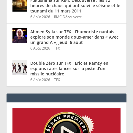
Fukushima sur RMC Découverte : les 72
heures de chaos qui ont suivi le séisme et le
tsunami du 11 mars 2011
6 Août 2026
|
RMC Découverte
Ahmed Sylla sur TFX : l’humoriste nantais
explore son monde doux-amer dans « Avec
un grand A », jeudi 6 août
6 Août 2026
|
TFX
Double Zéro sur TFX : Éric et Ramzy en
espions ratés lancés sur la piste d’un
missile nucléaire
6 Août 2026
|
TFX