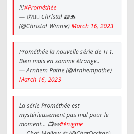
!!!
#Prométhée
— 🦋✍🏻 Christal 📖🐬
(@Christal_Winnie)
March 16, 2023
Prométhée la nouvelle série de TF1.
Bien mais en somme étrange..
— Arnhem Pathe (@Arnhempathe)
March 16, 2023
La série Prométhée est
mystérieusement pas mal pour le
moment… 📺👀
#énigme
— Chat_Mallow ⚖️ (@ChatOccitan)