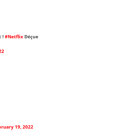
t !
#Netflix
Déçue
22
bruary 19, 2022