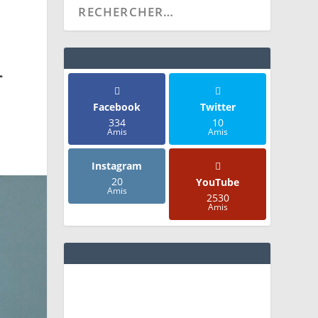
L
Facebook
Twitter
334
10
Amis
Amis
Instagram
20
YouTube
Amis
2530
Amis