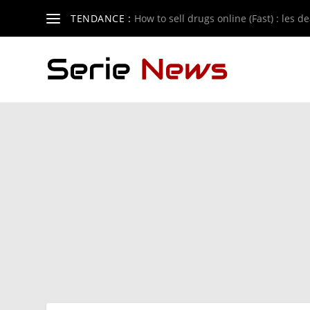
TENDANCE :
How to sell drugs online (Fast) : les de