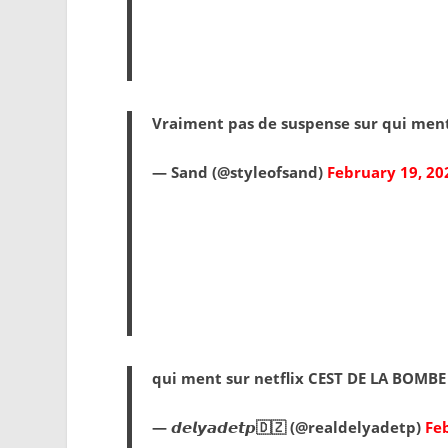
Vraiment pas de suspense sur qui men
— Sand (@styleofsand)
February 19, 20
qui ment sur netflix CEST DE LA BOMBE
— 𝙙𝙚𝙡𝙮𝙖𝙙𝙚𝙩𝙥🇩🇿 (@realdelyadetp)
Fe