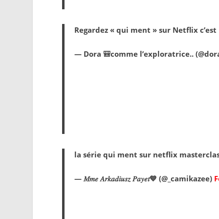
Regardez « qui ment » sur Netflix c’est
— Dora 🎒comme l’exploratrice.. (@dor
la série qui ment sur netflix mastercla
— 𝑀𝑚𝑒 𝐴𝑟𝑘𝑎𝑑𝑖𝑢𝑠𝑧 𝑃𝑎𝑦𝑒𝑡💙 (@_camikazee)
F