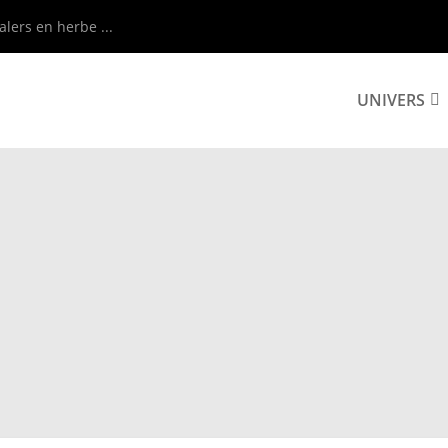
alers en herbe ...
UNIVERS