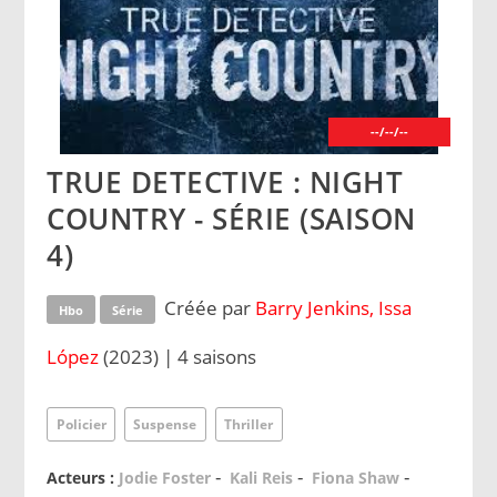
--/--/--
TRUE DETECTIVE : NIGHT
COUNTRY - SÉRIE (SAISON
4)
Créée par
Barry Jenkins, Issa
Hbo
Série
López
(2023) | 4 saisons
Policier
Suspense
Thriller
-
-
-
Acteurs :
Jodie Foster
Kali Reis
Fiona Shaw