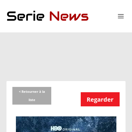
< Retourner à la
Regarder
liste