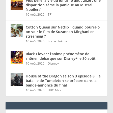
Plus belle la vie du lundi 10 août 2026 : une
disparition sème la panique au Mistral
(spoilers)
10 Août 2026
|
TF1
Cotton Queen sur Netflix : quand pourra-t-
on voir le film de Suzannah Mirghani en
streaming ?
10 Août 2026
|
Sortie cinéma
Black Clover : l’anime phénomène de
shōnen débarque sur Disney+ le 30 août
10 Août 2026
|
Disney+
House of the Dragon saison 3 épisode 8 : la
bataille de Tumbleton se prépare dans la
bande-annonce du final
10 Août 2026
|
HBO Max